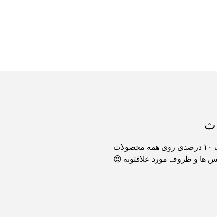
اث
کافه میراث به دلیل افتتاحیه سایت خود از امروز تا پایان سال تخفیف ۱۰ درصدی روی همه محصولات
یس ها و ظروف مورد علاقتونه 😍