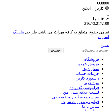
668800
🟢 کاربران آنلاین
1
📍 IP شما
216.73.217.109
تمامی حقوق متعلق به
کافه میراث
می باشد. طراحی
هلدینگ
ایمارت
بستن
جستجو
فروشگاه
فروش عمده
سفارش‌ها
جزئیات حساب
داشبورد کاربر
سبد خرید
فراموشی گذرواژه
لیست علاقه مندی من
سیاست حفظ حریم خصوصی
قوانین و مقررات سایت
تماس با ما