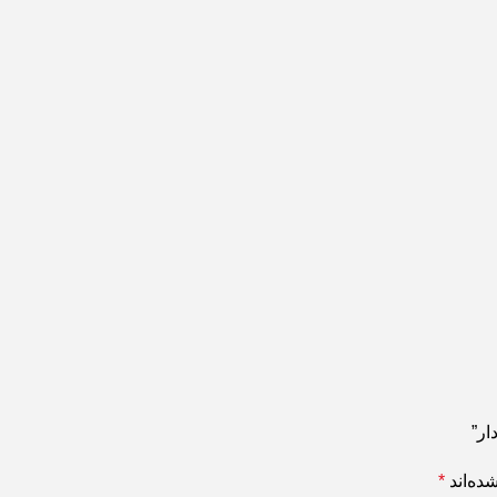
ار”
ده‌اند
*